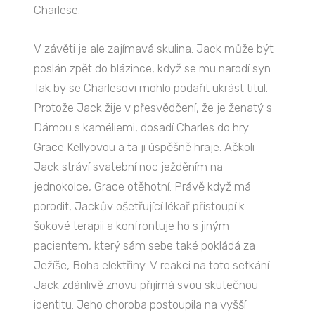
Charlese.
V závěti je ale zajímavá skulina. Jack může být
poslán zpět do blázince, když se mu narodí syn.
Tak by se Charlesovi mohlo podařit ukrást titul.
Protože Jack žije v přesvědčení, že je ženatý s
Dámou s kaméliemi, dosadí Charles do hry
Grace Kellyovou a ta ji úspěšně hraje. Ačkoli
Jack stráví svatební noc ježděním na
jednokolce, Grace otěhotní. Právě když má
porodit, Jackův ošetřující lékař přistoupí k
šokové terapii a konfrontuje ho s jiným
pacientem, který sám sebe také pokládá za
Ježíše, Boha elektřiny. V reakci na toto setkání
Jack zdánlivě znovu přijímá svou skutečnou
identitu. Jeho choroba postoupila na vyšší