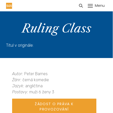
Menu
HLÁŠENÍ TRŽEB
Ruling Class
Titul v originále:
Autor:
Peter Barnes
Žánr:
černá komedie
Jazyk:
angličtina
Postavy:
muži 6 ženy 3
ŽÁDOST O PRÁVA K
PROVOZOVÁNÍ