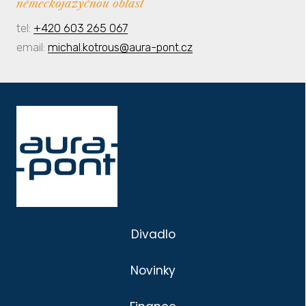
německojazyčnou oblast
tel:
+420 603 265 067
email:
michal.kotrous@aura-pont.cz
Divadlo
Novinky