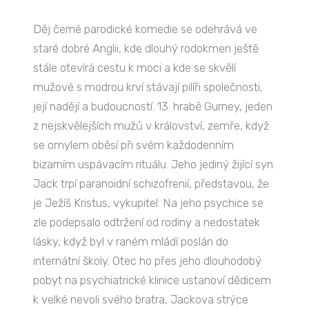
Děj černé parodické komedie se odehrává ve
staré dobré Anglii, kde dlouhý rodokmen ještě
stále otevírá cestu k moci a kde se skvělí
mužové s modrou krví stávají pilíři společnosti,
její nadějí a budoucností. 13. hrabě Gurney, jeden
z nejskvělejších mužů v království, zemře, když
se omylem oběsí při svém každodenním
bizarním uspávacím rituálu. Jeho jediný žijící syn
Jack trpí paranoidní schizofrenií, představou, že
je Ježíš Kristus, vykupitel. Na jeho psychice se
zle podepsalo odtržení od rodiny a nedostatek
lásky, když byl v raném mládí poslán do
internátní školy. Otec ho přes jeho dlouhodobý
pobyt na psychiatrické klinice ustanoví dědicem
k velké nevoli svého bratra, Jackova strýce