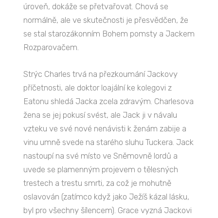
úroveň, dokáže se přetvařovat. Chová se
normálně, ale ve skutečnosti je přesvědčen, že
se stal starozákonním Bohem pomsty a Jackem
Rozparovačem.
Strýc Charles trvá na přezkoumání Jackovy
příčetnosti, ale doktor loajální ke kolegovi z
Eatonu shledá Jacka zcela zdravým. Charlesova
žena se jej pokusí svést, ale Jack ji v návalu
vzteku ve své nové nenávisti k ženám zabije a
vinu umně svede na starého sluhu Tuckera. Jack
nastoupí na své místo ve Sněmovně lordů a
uvede se plamenným projevem o tělesných
trestech a trestu smrti, za což je mohutně
oslavován (zatímco když jako Ježíš kázal lásku,
byl pro všechny šílencem). Grace vyzná Jackovi