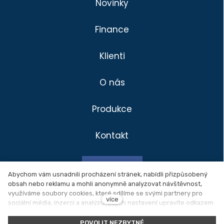
Novinky
Finance
Klienti
O nás
Produkce
Kontakt
Divadlo
Klienti
Facebook
Produkce
Abychom vám usnadnili procházení stránek, nabídli přizpůsobený
obsah nebo reklamu a mohli anonymně analyzovat návštěvnost,
Novinky
Ochrana osobních údajů
využíváme soubory cookies, které sdílíme se svými partnery pro
více
sociální média, inzerci a analýzu. Jejich nastavení upravíte odkazem
O nás
"Nastavení cookies" a kdykoliv jej můžete změnit v patičce webu.
Nastavení cookies
Podrobnější informace najdete v našich
Zásadách ochrany osobních
POVOLIT NEZBYTNÉ