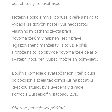
posteli, to by nečekal nikdo.
Hotelové pokoje mívají bohužel dveře a navíc to
vypadá, že dotyční hosté kvůli nedostatku
vlastního milostného života brání
novomanželům v naplnění jejich právě
legalizovaného manželství, a to už je příliš.
Protože na to, co obvykle novomanželé dělají o
svatební noci, není vůbec možné ani pomyslet…
Bouřlivá komedie o svatebčanech, kteří bloudí
po pokojích a zcela tak komplikují na počátku
idylickou situaci, byla uvedena v divadle
Komödie Düsseldorf v listopadu 2016.
Připravujeme český překlad.