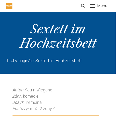
Menu
HLÁŠENÍ TRŽEB
Sextett im
Hochzeitsbett
Titul v originále: Sextett im Hochzeitsbett
Autor:
Katrin Wiegand
Žánr:
komedie
Jazyk:
němčina
Postavy:
muži 2 ženy 4