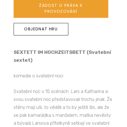
ŽÁDOST O PRÁVA K
PROVOZOVÁNÍ
OBJEDNAT HRU
SEXTETT IM HOCHZEITSBETT (Svatební
sextet)
komedie o svatební noci
Svatební noc v 15 scénách. Lars a Katharina si
svou svatební noc představovali trochu jinak. Že
stěny mají uši, to věděli a to by ještě šlo, ale že
se pak kamarádka s manželem, matka nevěsty
a bývalá Larsova přítelkyně setkají ve svatební