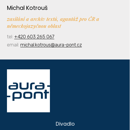
Michal Kotrouš
zasílání a archiv textů, agantáž pro ČR a
německojazyčnou oblast
tel:
+420 603 265 067
email:
michal.kotrous@aura-pont.cz
Divadlo