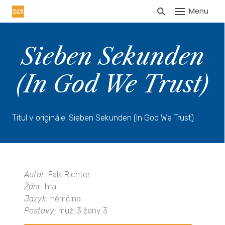
Menu
HLÁŠENÍ TRŽEB
Sieben Sekunden
(In God We Trust)
Titul v originále: Sieben Sekunden (In God We Trust)
Autor:
Falk Richter
Žánr:
hra
Jazyk:
němčina
Postavy:
muži 3 ženy 3