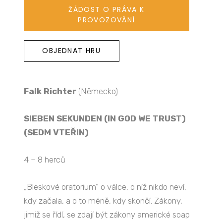
ŽÁDOST O PRÁVA K
PROVOZOVÁNÍ
OBJEDNAT HRU
Falk Richter
(Německo)
SIEBEN SEKUNDEN (IN GOD WE TRUST)
(SEDM VTEŘIN)
4 – 8 herců
„Bleskové oratorium“ o válce, o níž nikdo neví,
kdy začala, a o to méně, kdy skončí. Zákony,
jimiž se řídí, se zdají být zákony americké soap