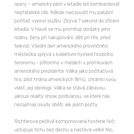
opery – americký pilot v letadle letí bombardovat
nepřátelské cíle. Někde nad pouští mu palubní
počítač vypoví službu. Zbývá 7 sekund do zřícení
letadla. V hlavě se mu promítají obrázky jeho
rodiny, ženy při nakupování, dětí při hře, před
televizí. Všední den amerického provinčního
městečka splývá s kolektivní hysterií hrozícího
terorismu - přítomný v médiích v promluvách
amerického prezidenta. Válka jako počítačová
hra, pilot hrdina amerických filmů, chránící svou
vlast, její ideologii. Válka se stává zábavou,
jakousi reality show, podívanou, ve které nás
nezajímají osudy obětí, ale jejich počty.
Richterova pečlivě komponovaná hysterie řeči
ustupuje tichu bez dechu a nastává velké Nic,