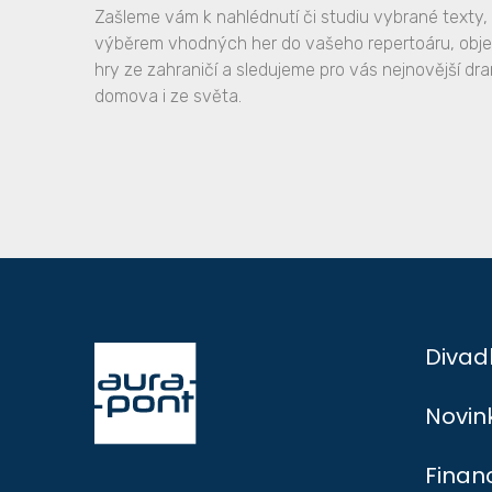
Zašleme vám k nahlédnutí či studiu vybrané text
výběrem vhodných her do vašeho repertoáru, obj
hry ze zahraničí a sledujeme pro vás nejnovější dr
domova i ze světa.
Divad
Novin
Finan