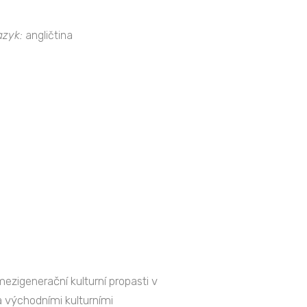
azyk:
angličtina
zigenerační kulturní propasti v
 východními kulturními