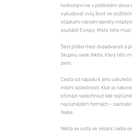
hodnotami ne v politickém slova 
vybudovat svůj život ve složitý
otázkami národní identity mladých,
součástí Evropy. Místo toho musí 
Šest přátel mezi dvaadvaceti a pě
Skupinu vede Nikita, který této m
zemi.
Cesta od nápadu k jeho uskutečněn
místní společnosti. Klub je nakon
přichází nadechnout lidé nejrůzněj
nejrůznějších formách - zastrašov
Nebe
...
Nikita se ocitá ve vězení, našla 