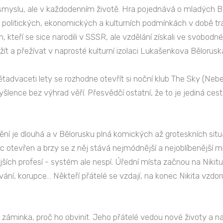
smyslu, ale v každodenním životě. Hra pojednává o mladých Bě
ch politických, ekonomických a kulturních podmínkách v době 
 kteří se sice narodili v SSSR, ale vzdělání získali ve svobodn
žít a přežívat v naprosté kulturní izolaci Lukašenkova Bělorusk
tadvaceti lety se rozhodne otevřít si noční klub The Sky (Nebe
yšlence bez výhrad věří. Přesvědčí ostatní, že to je jediná c
í je dlouhá a v Bělorusku plná komických až groteskních situa
ec otevřen a brzy se z něj stává nejmódnější a nejoblíbenější
ších profesí - systém ale nespí. Úřední místa začnou na Nikitu 
ání, korupce... Někteří přátelé se vzdají, na konec Nikita vzdo
se záminka, proč ho obvinit. Jeho přátelé vedou nové životy a 