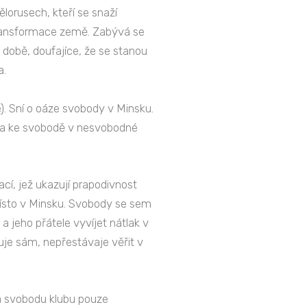
lorusech, kteří se snaží
transformace země. Zabývá se
é době, doufajíce, že se stanou
a.
). Sní o oáze svobody v Minsku.
esta ke svobodě v nesvobodné
cí, jež ukazují prapodivnost
 místo v Minsku. Svobody se sem
a jeho přátele vyvíjet nátlak v
ruje sám, nepřestávaje věřit v
na svobodu klubu pouze