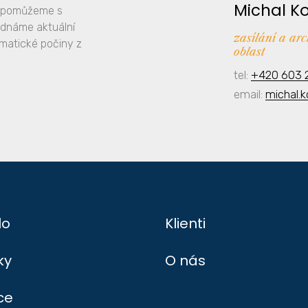
Michal K
y, pomůžeme s
ednáme aktuální
zasílání a ar
amatické počiny z
oblast
tel:
+420 603 
email:
michal.
lo
Klienti
ky
O nás
ce