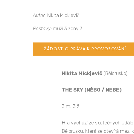
Autor:
Nikita Mickjevič
Postavy:
muži 3 ženy 3
ŽÁDOST O PRÁVA K PROVOZOVÁNÍ
Nikita
Mickjevič
(Bělorusko)
THE SKY (NĚBO / NEBE)
3 m, 3 ž
Hra vychází ze skutečných událos
Bělorusku, která se otevírá mez