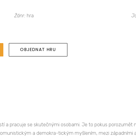
Žánr:
hra
J
OBJEDNAT HRU
tí a pracuje se skutečnými osobami. Je to pokus porozumět me
i komunistickým a demokra-tickým myšlením, mezi západními a