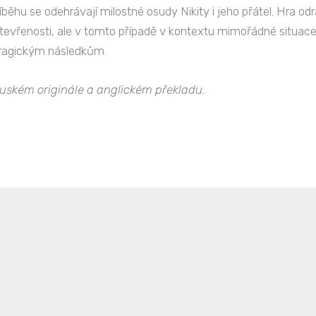
íběhu se odehrávají milostné osudy Nikity i jeho přátel. Hra o
tevřenosti, ale v tomto případě v kontextu mimořádné situace
tragickým následkům.
 ruském originále a anglickém překladu.