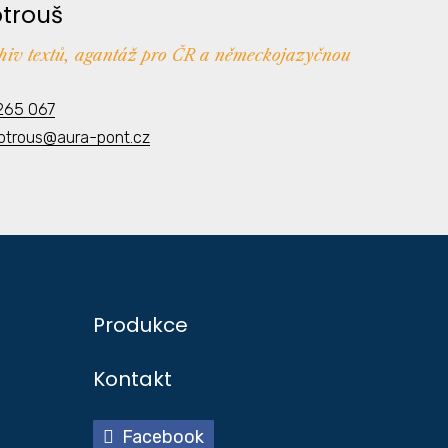
otrouš
chiv textů, agantáž pro ČR a německojazyčnou
265 067
kotrous@aura-pont.cz
Produkce
Kontakt
Facebook