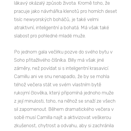
lákavý okázalý způsob života. Kromě toho, že
pracuje jako návrhářka klenotů pro horních deset
tisíc newyorských boháčů, je také velmi
atraktivní, inteligentní a bohatá. Má však také
slabost pro pohledné mladé muže.
Po jednom gala večírku pozve do svého bytu v
Soho přitažlivého číšníka. Billy má však jiné
záměry, než povídat si s inteligentní krasavicí.
Camillu ani ve snu nenapadlo, že by se mohla
téhož večera stát ve svém vlastním bytě
rukojmí člověka, který připomíná jednoho muže
z její minulosti, toho, na něhož se snaží ze všech
sil zapomenout. Během dramatického večera v
sobě musí Camilla najít a aktivizovat veškerou
zkušenost, chytrost a odvahu, aby si zachránila