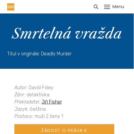
Menu
HLÁŠENÍ TRŽEB
Smrtelná vražda
Titul v originále: Deadly Murder
Autor:
David Foley
Žánr:
detektivka
Překladatel:
Jiří Fisher
Jazyk:
čeština
Postavy:
muži 2 ženy 1
ŽÁDOST O PRÁVA K