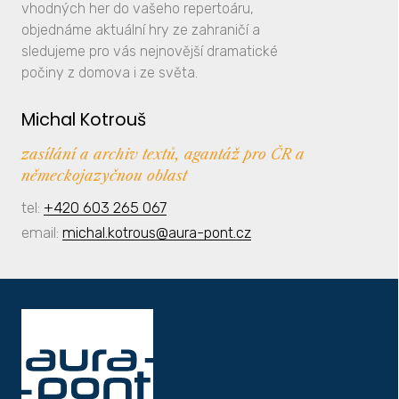
vhodných her do vašeho repertoáru,
objednáme aktuální hry ze zahraničí a
sledujeme pro vás nejnovější dramatické
počiny z domova i ze světa.
Michal Kotrouš
zasílání a archiv textů, agantáž pro ČR a
německojazyčnou oblast
tel:
+420 603 265 067
email:
michal.kotrous@aura-pont.cz