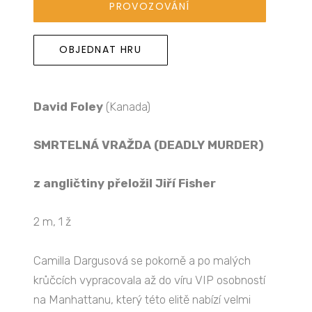
PROVOZOVÁNÍ
OBJEDNAT HRU
David Foley
(Kanada)
SMRTELNÁ VRAŽDA (
DEADLY MURDER)
z angličtiny přeložil Jiří Fisher
2 m, 1 ž
Camilla Dargusová se pokorně a po malých
krůčcích vypracovala až do víru VIP osobností
na Manhattanu, který této elitě nabízí velmi