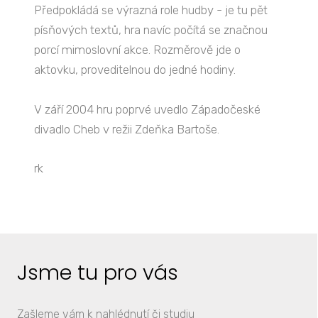
Předpokládá se výrazná role hudby - je tu pět
písňových textů, hra navíc počítá se značnou
porcí mimoslovní akce. Rozměrově jde o
aktovku, proveditelnou do jedné hodiny.
V září 2004 hru poprvé uvedlo Západočeské
divadlo Cheb v režii Zdeňka Bartoše.
rk
Jsme tu pro vás
Zašleme vám k nahlédnutí či studiu