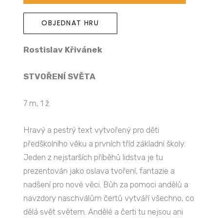
OBJEDNAT HRU
Rostislav Křivánek
STVOŘENÍ SVĚTA
7 m, 1 ž
Hravý a pestrý text vytvořený pro děti
předškolního věku a prvních tříd základní školy.
Jeden z nejstarších příběhů lidstva je tu
prezentován jako oslava tvoření, fantazie a
nadšení pro nové věci. Bůh za pomoci andělů a
navzdory naschválům čertů vytváří všechno, co
dělá svět světem. Andělé a čerti tu nejsou ani