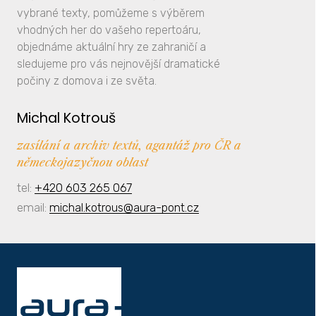
vybrané texty, pomůžeme s výběrem
vhodných her do vašeho repertoáru,
objednáme aktuální hry ze zahraničí a
sledujeme pro vás nejnovější dramatické
počiny z domova i ze světa.
Michal Kotrouš
zasílání a archiv textů, agantáž pro ČR a
německojazyčnou oblast
tel:
+420 603 265 067
email:
michal.kotrous@aura-pont.cz