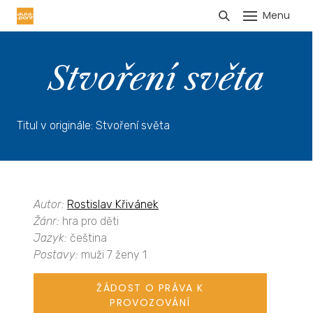
Menu
HLÁŠENÍ TRŽEB
Stvoření světa
Titul v originále: Stvoření světa
Autor:
Rostislav Křivánek
Žánr:
hra pro děti
Jazyk:
čeština
Postavy:
muži 7 ženy 1
ŽÁDOST O PRÁVA K
PROVOZOVÁNÍ