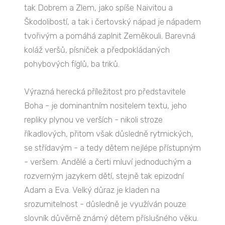
tak Dobrem a Zlem, jako spíše Naivitou a
Škodolibostí, a tak i čertovský nápad je nápadem
tvořivým a pomáhá zaplnit Zeměkouli. Barevná
koláž veršů, písniček a předpokládaných
pohybových fíglů, ba triků.
Výrazná herecká příležitost pro představitele
Boha - je dominantním nositelem textu, jeho
repliky plynou ve verších - nikoli stroze
říkadlových, přitom však důsledně ryt­mických,
se střídavým - a tedy dětem nejlépe přístupným
- veršem. Andělé a čerti mlu­ví jednoduchým a
rozverným jazykem dětí, stejně tak epizodní
Adam a Eva. Velký dů­raz je kladen na
srozumitelnost - důsledně je využíván pouze
slovník důvěrně známý dětem příslušného věku.