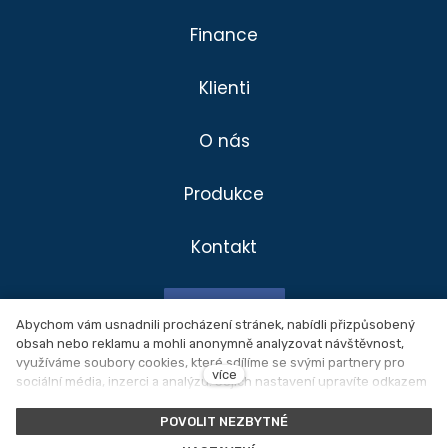
Finance
Klienti
O nás
Produkce
Kontakt
Divadlo
Klienti
Facebook
Produkce
Abychom vám usnadnili procházení stránek, nabídli přizpůsobený
obsah nebo reklamu a mohli anonymně analyzovat návštěvnost,
Novinky
využíváme soubory cookies, které sdílíme se svými partnery pro
Ochrana osobních údajů
více
sociální média, inzerci a analýzu. Jejich nastavení upravíte odkazem
O nás
"Nastavení cookies" a kdykoliv jej můžete změnit v patičce webu.
Nastavení cookies
Podrobnější informace najdete v našich
Zásadách ochrany osobních
POVOLIT NEZBYTNÉ
údajů
a používání souborů cookies. Souhlasíte s používáním
Kontakt