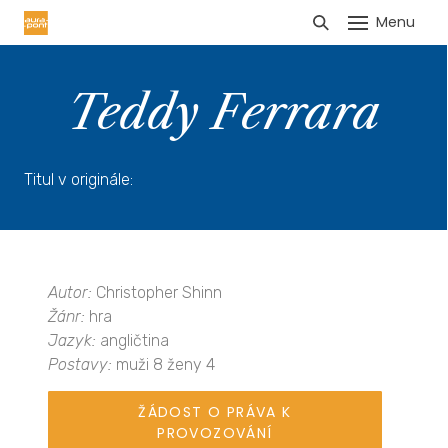
Menu
HLÁŠENÍ TRŽEB
Teddy Ferrara
Titul v originále:
Autor:
Christopher Shinn
Žánr:
hra
Jazyk:
angličtina
Postavy:
muži 8 ženy 4
ŽÁDOST O PRÁVA K
PROVOZOVÁNÍ