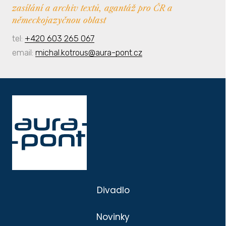
zasílání a archiv textů, agantáž pro ČR a
německojazyčnou oblast
tel:
+420 603 265 067
email:
michal.kotrous@aura-pont.cz
Divadlo
Novinky