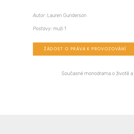
Autor:
Lauren Gunderson
Postavy:
muži 1
ŽÁDOST O PRÁVA K PROVOZOVÁNÍ
Současné monodrama o životě a prá