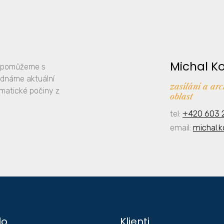
Michal K
y, pomůžeme s
ednáme aktuální
zasílání a ar
amatické počiny z
oblast
tel:
+420 603 
email:
michal.
lo
Klienti