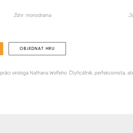
Žánr:
monodrama
J
OBJEDNAT HRU
ci virologa Nathana Wolfeho. Čtyřicátník, perfekcionista, ateis