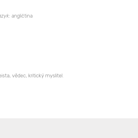
azyk:
angličtina
ta, vědec, kritický myslitel.