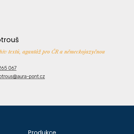
otrouš
chiv textů, agantáž pro ČR a německojazyčnou
265 067
kotrous@aura-pont.cz
Produkce