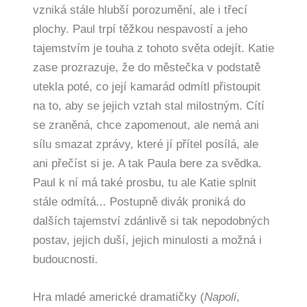
vzniká stále hlubší porozumění, ale i třecí
plochy. Paul trpí těžkou nespavostí a jeho
tajemstvím je touha z tohoto světa odejít. Katie
zase prozrazuje, že do městečka v podstatě
utekla poté, co její kamarád odmítl přistoupit
na to, aby se jejich vztah stal milostným. Cítí
se zraněná, chce zapomenout, ale nemá ani
sílu smazat zprávy, které jí přítel posílá, ale
ani přečíst si je. A tak Paula bere za svědka.
Paul k ní má také prosbu, tu ale Katie splnit
stále odmítá... Postupně divák proniká do
dalších tajemství zdánlivě si tak nepodobných
postav, jejich duší, jejich minulosti a možná i
budoucnosti.
Hra mladé americké dramatičky (
Napoli
,