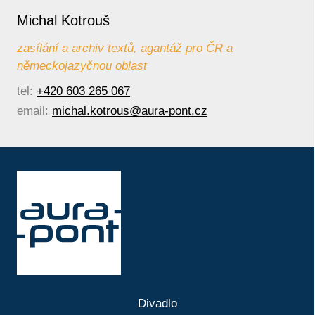
Michal Kotrouš
zasílání a archiv textů, agantáž pro ČR a
německojazyčnou oblast
tel:
+420 603 265 067
email:
michal.kotrous@aura-pont.cz
Divadlo