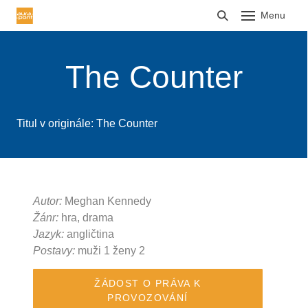
Menu
HLÁŠENÍ TRŽEB
The Counter
Titul v originále: The Counter
Autor:
Meghan Kennedy
Žánr:
hra, drama
Jazyk:
angličtina
Postavy:
muži 1 ženy 2
ŽÁDOST O PRÁVA K
PROVOZOVÁNÍ