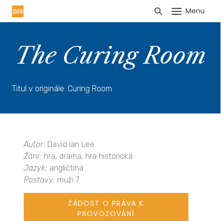
Menu
HLÁŠENÍ TRŽEB
The Curing Room
Titul v originále: Curing Room
Autor:
David Ian Lee
Žánr:
hra, drama, hra historická
Jazyk:
angličtina
Postavy:
muži 7
ŽÁDOST O PRÁVA K
PROVOZOVÁNÍ