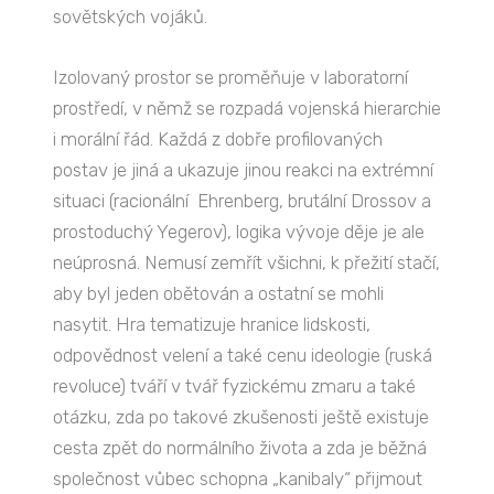
sovětských vojáků.
Izolovaný prostor se proměňuje v laboratorní
prostředí, v němž se rozpadá vojenská hierarchie
i morální řád. Každá z dobře profilovaných
postav je jiná a ukazuje jinou reakci na extrémní
situaci (racionální Ehrenberg, brutální Drossov a
prostoduchý Yegerov), logika vývoje děje je ale
neúprosná. Nemusí zemřít všichni, k přežití stačí,
aby byl jeden obětován a ostatní se mohli
nasytit. Hra tematizuje hranice lidskosti,
odpovědnost velení a také cenu ideologie (ruská
revoluce) tváří v tvář fyzickému zmaru a také
otázku, zda po takové zkušenosti ještě existuje
cesta zpět do normálního života a zda je běžná
společnost vůbec schopna „kanibaly“ přijmout