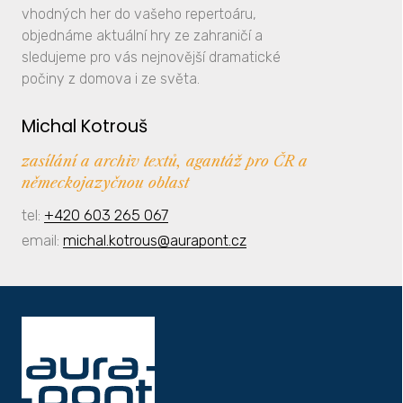
vhodných her do vašeho repertoáru,
objednáme aktuální hry ze zahraničí a
sledujeme pro vás nejnovější dramatické
počiny z domova i ze světa.
Michal Kotrouš
zasílání a archiv textů, agantáž pro ČR a
německojazyčnou oblast
tel:
+420 603 265 067
email:
michal.kotrous@aurapont.cz