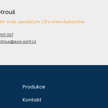
otrouš
chiv textů, agantáž pro ČR a německojazyčnou
265 067
kotrous@aura-pont.cz
Produkce
Kontakt