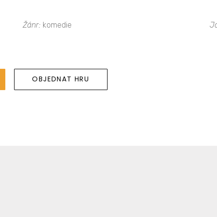
Žánr:
komedie
J
OBJEDNAT HRU