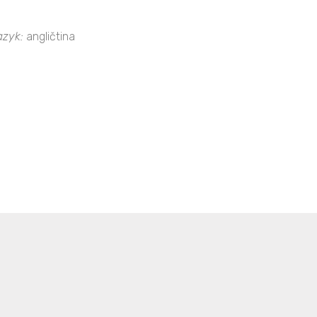
azyk:
angličtina