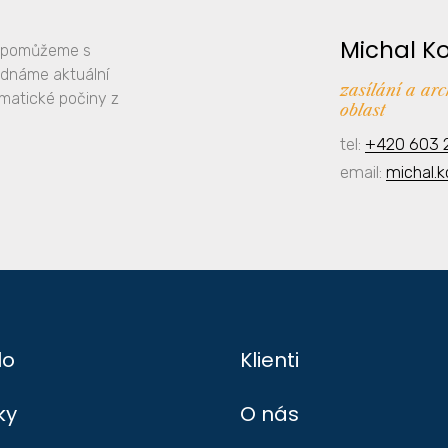
Michal K
y, pomůžeme s
ednáme aktuální
zasílání a ar
amatické počiny z
oblast
tel:
+420 603 
email:
michal.
lo
Klienti
ky
O nás