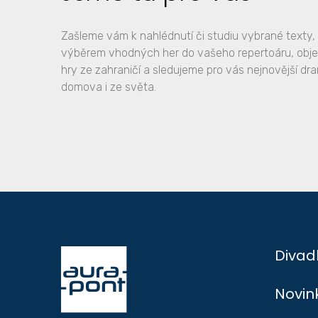
Zašleme vám k nahlédnutí či studiu vybrané text
výběrem vhodných her do vašeho repertoáru, obj
hry ze zahraničí a sledujeme pro vás nejnovější dr
domova i ze světa.
Divad
Novin