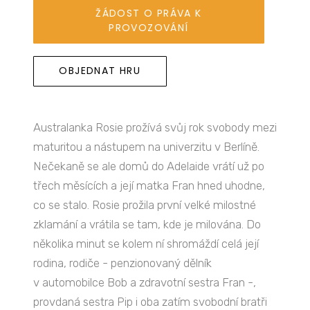
ŽÁDOST O PRÁVA K
PROVOZOVÁNÍ
OBJEDNAT HRU
Australanka Rosie prožívá svůj rok svobody mezi
maturitou a nástupem na univerzitu v Berlíně.
Nečekaně se ale domů do Adelaide vrátí už po
třech měsících a její matka Fran hned uhodne,
co se stalo. Rosie prožila první velké milostné
zklamání a vrátila se tam, kde je milována. Do
několika minut se kolem ní shromáždí celá její
rodina, rodiče - penzionovaný dělník
v automobilce Bob a zdravotní sestra Fran -,
provdaná sestra Pip i oba zatím svobodní bratři