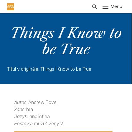
Menu
HLÁŠENÍ TRŽEB
Things I Know to
be True
Titul v originále: Things I Know to be True
Autor:
Andrew Bovell
Žánr:
hra
Jazyk:
angličtina
Postavy:
muži 4 ženy 2