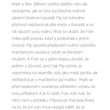
Mark a Ben. Během celého dalšího roku ale
sledujeme, jak se toto její šťastné rodinné
zázemí doslova rozpadá. Pip se rozhodne
přijmout nabízené skvělé místo v Kanadě a na
rok opustit svou rodinu. Brzy se ukáže, že Fran
měla opět pravdu, když ji podezírala z jiných
motivů. Pip opustila především svého vzorného
manžela pro osudový vztah se ženatým
mužem. A Fran se z jejího dopisu dovídá, že
jedním z důvodů, proč tak Pip učinila, je
vzpomínka na okamžik, kdy jako malá zjistila, jak
nešťastná je v manželství její matka… Mark se
před nedávnem rozešel po pětiletém vztahu se
svou přítelkyní. A je to opět Fran, kdo tuší, že
něco není v pořádku. Připravuje manžela Boba
na to, že jim syn chce nejspíš sdělit, že je