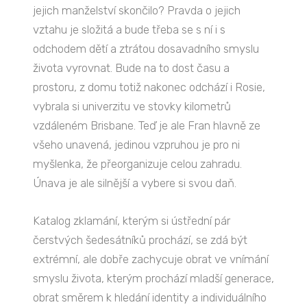
jejich manželství skončilo? Pravda o jejich
vztahu je složitá a bude třeba se s ní i s
odchodem dětí a ztrátou dosavadního smyslu
života vyrovnat. Bude na to dost času a
prostoru, z domu totiž nakonec odchází i Rosie,
vybrala si univerzitu ve stovky kilometrů
vzdáleném Brisbane. Teď je ale Fran hlavně ze
všeho unavená, jedinou vzpruhou je pro ni
myšlenka, že přeorganizuje celou zahradu.
Únava je ale silnější a vybere si svou daň.
Katalog zklamání, kterým si ústřední pár
čerstvých šedesátníků prochází, se zdá být
extrémní, ale dobře zachycuje obrat ve vnímání
smyslu života, kterým prochází mladší generace,
obrat směrem k hledání identity a individuálního