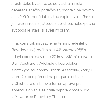
štěstí. Jako by se to, co se v sobě minulé
generace snažily potlačovat, prodralo na povrch
a s větší či menší intenzitou explodovalo. Jakkoli
je tradiční rodina jistotou a útěchou, nebezpečná
svoboda je stále lákavějším cílem.
Hra, která tak navazuje na téma předešlého
Bovellova světového hitu
Až ustane déšť
si
odbyla premiéru v roce 2016 ve Státním divadle
Jižní Austrálie v Adelaide v koprodukci
s britským souborem Frantic Assembly, který ji
v témže roce přenesl na program festivalu
v Chichesteru a britské turné. Úprava pro
americká divadla se hrála poprvé v roce 2019
v Milwaukee Repertory Theater.