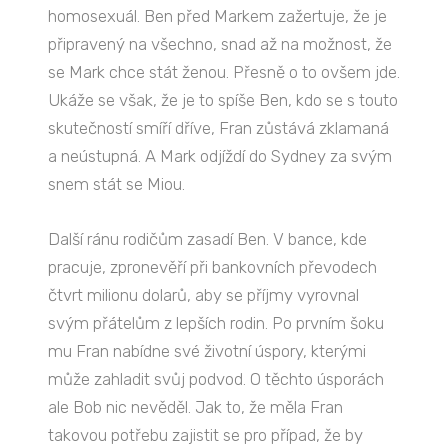
homosexuál. Ben před Markem zažertuje, že je
připravený na všechno, snad až na možnost, že
se Mark chce stát ženou. Přesně o to ovšem jde.
Ukáže se však, že je to spíše Ben, kdo se s touto
skutečností smíří dříve, Fran zůstává zklamaná
a neústupná. A Mark odjíždí do Sydney za svým
snem stát se Miou.
Další ránu rodičům zasadí Ben. V bance, kde
pracuje, zpronevěří při bankovních převodech
čtvrt milionu dolarů, aby se příjmy vyrovnal
svým přátelům z lepších rodin. Po prvním šoku
mu Fran nabídne své životní úspory, kterými
může zahladit svůj podvod. O těchto úsporách
ale Bob nic nevěděl. Jak to, že měla Fran
takovou potřebu zajistit se pro případ, že by