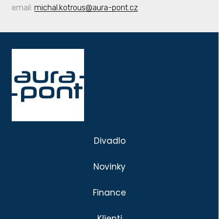
email:
michal.kotrous@aura-pont.cz
Divadlo
Novinky
Finance
Klienti