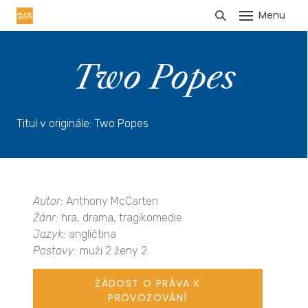
Menu
HLÁŠENÍ TRŽEB
Two Popes
Titul v originále: Two Popes
Autor:
Anthony McCarten
Žánr:
hra, drama, tragikomedie
Jazyk:
angličtina
Postavy:
muži 2 ženy 2
ŽÁDOST O PRÁVA K
PROVOZOVÁNÍ