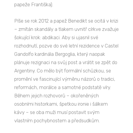
papeže Františka).
Píše se rok 2012 a papež Benedikt se ocitá v krizi
– zmítán skandály a tlakem uvnitř církve zvažuje
šokující krok: abdikaci. Aby si ujasnil své
rozhodnutí, pozve do své letní rezidence v Castel
Gandolfo kardinála Bergoglia, který naopak
plánuje rezignaci na svůj post a vrátit se zpět do
Argentiny. Co mělo být formální schůzkou, se
promění ve fascinující výměnu názorů o tradici,
reformách, morálce a samotné podstatě víry.
Během jejich rozhovorů – okořeněných
osobními historkami, špetkou ironie i šálkem
kávy – se oba muži musí postavit svým
vlastním pochybnostem a předsudkům.