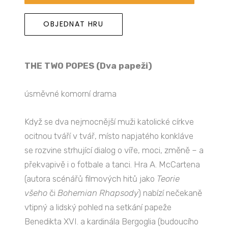
OBJEDNAT HRU
THE TWO POPES (Dva papeži)
úsměvné komorní drama
Když se dva nejmocnější muži katolické církve
ocitnou tváří v tvář, místo napjatého konkláve
se rozvine strhující dialog o víře, moci, změně – a
překvapivě i o fotbale a tanci. Hra A. McCartena
(autora scénářů filmových hitů jako
Teorie
všeho
či
Bohemian Rhapsody
) nabízí nečekaně
vtipný a lidský pohled na setkání papeže
Benedikta XVI. a kardinála Bergoglia (budoucího