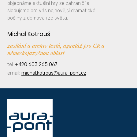
objednáme aktuální hry ze zahraničí a
sledujeme pro vás nejnovější dramatické
počiny z domova i ze světa.
Michal Kotrouš
zasílání a archiv textů, agantáž pro ČR a
německojazyčnou oblast
tel:
+420 603 265 067
email:
michal.kotrous@aura-pont.cz