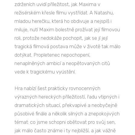
zdrženích uvidí příležitost, jak Maxima v
režisérském křesle filmu vystřídat. A Natashu,
mladou herečku, která ho obdivuje a nejspíš i
miluje, nutí Maxim bolestně prožívat její filmovou
roli, protože nedokáže pochopit, jak se jí její
tragická filmová postava může v životě tak málo
dotýkat. Propletenec nepochopení,
nenaplněných ambicí a neopětovaných citů
vede k tragickému vyústění.
Hra nabízí šest prakticky rovnocenných
výrazných hereckých příležitostí, řadu vtipných i
dramatických situací, překvapivé a neobyčejně
působivé finále a několik silných a znepokojivých
témat: co jsme schopni obětovat pro svůj sen,
jak málo často známe i ty nejbližší, a jak vážně