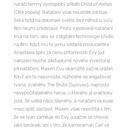
natáčí temný dystopický příběh
Child of Ashes
(Dítě popela). Natáčení však neustále zdržuje,
čeká totiž na dokonalé světlo, bez něhož si svůj
film neumí představit. Proto v polovině natáčení
trvá na tom, aby se z digitální technologie přešlo
na film. Když mu to jemu oddaná producentka
Anastasia splní za cenu přítomnosti Evy (od
narození hluché zástupkyně nového investora)
při natáčení, Maxim Evu okamžitě začne urážet.
Když ani to nepomůže, rozhodne se angažovat
Ivana, zvaného The Brute (Surovec), naprosto
nevypočitatelného herce, u kterého je prakticky
jisté, že udělá něco šíleného, a natáčení se bude
moci opět zastavit. Maxim však nepočítá s tím,
že se Ivan zamiluje do Evy a začne se chovat
jako beránek, ani s tím, že kameraman Carl ve