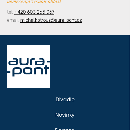
německojazyčnou oblast
tel:
+420 603 265 067
email:
michal.kotrous@aura-pont.cz
Divadlo
Novinky