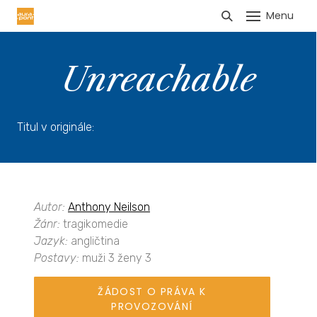
Menu
HLÁŠENÍ TRŽEB
Unreachable
Titul v originále:
Autor:
Anthony Neilson
Žánr:
tragikomedie
Jazyk:
angličtina
Postavy:
muži 3 ženy 3
ŽÁDOST O PRÁVA K
PROVOZOVÁNÍ