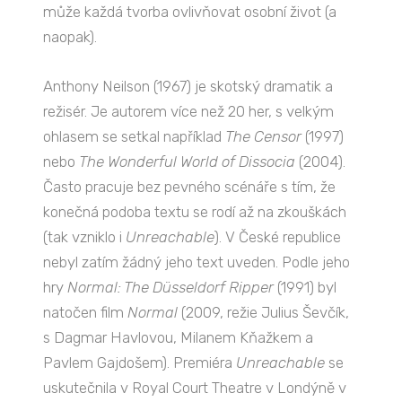
může každá tvorba ovlivňovat osobní život (a
naopak).
Anthony Neilson (1967) je skotský dramatik a
režisér. Je autorem více než 20 her, s velkým
ohlasem se setkal například
The Censor
(1997)
nebo
The Wonderful World of Dissocia
(2004).
Často pracuje bez pevného scénáře s tím, že
konečná podoba textu se rodí až na zkouškách
(tak vzniklo i
Unreachable
). V České republice
nebyl zatím žádný jeho text uveden. Podle jeho
hry
Normal: The Düsseldorf Ripper
(1991) byl
natočen film
Normal
(2009, režie Julius Ševčík,
s Dagmar Havlovou, Milanem Kňažkem a
Pavlem Gajdošem). Premiéra
Unreachable
se
uskutečnila v Royal Court Theatre v Londýně v