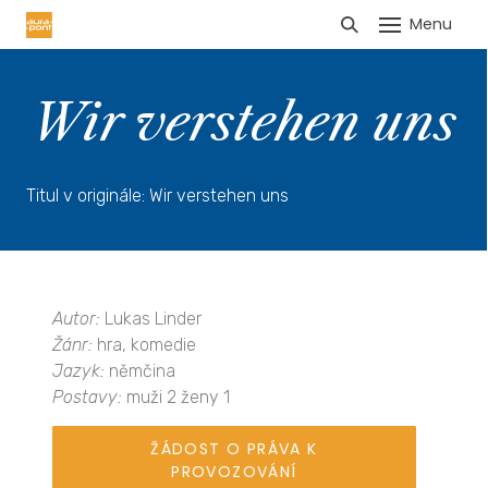
Menu
HLÁŠENÍ TRŽEB
Wir verstehen uns
Titul v originále: Wir verstehen uns
Autor:
Lukas Linder
Žánr:
hra, komedie
Jazyk:
němčina
Postavy:
muži 2 ženy 1
ŽÁDOST O PRÁVA K
PROVOZOVÁNÍ