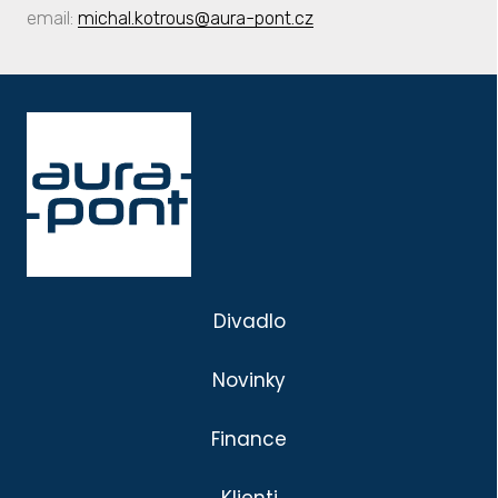
email:
michal.kotrous@aura-pont.cz
Divadlo
Novinky
Finance