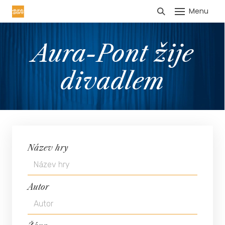
Menu
HLÁŠENÍ TRŽEB
Aura-Pont žije
divadlem
Název hry
Autor