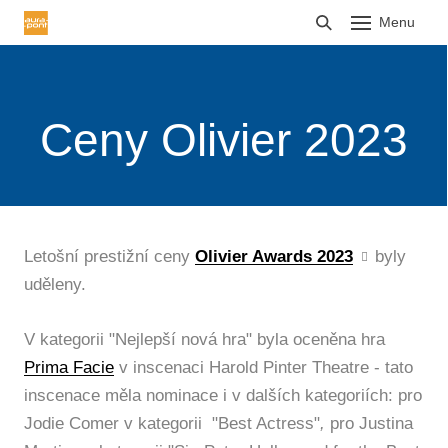
Menu
HLÁŠENÍ TRŽEB
Ceny Olivier 2023
Letošní prestižní ceny
Olivier Awards 2023
byly
uděleny.
V kategorii "Nejlepší nová hra" byla oceněna hra
Prima Facie
v inscenaci Harold Pinter Theatre - tato
inscenace měla nominace i v dalších kategoriích: pro
Jodie Comer v kategorii "Best Actress"
,
pro Justina