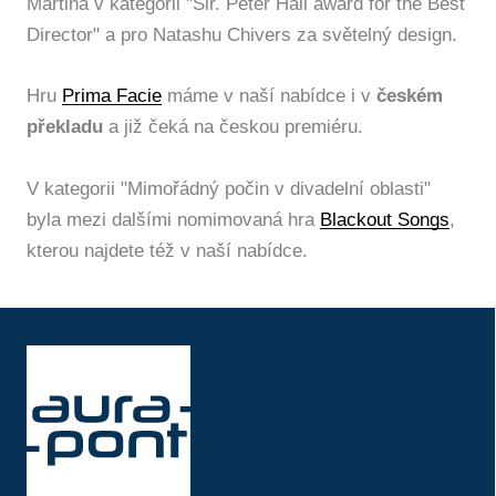
Martina v kategorii "Sir. Peter Hall award for the Best
Director" a pro Natashu Chivers za světelný design.
Hru
Prima Facie
máme v naší nabídce i v
českém
překladu
a již čeká na českou premiéru.
V kategorii "Mimořádný počin v divadelní oblasti"
byla mezi dalšími nomimovaná hra
Blackout Songs
,
kterou najdete též v naší nabídce.