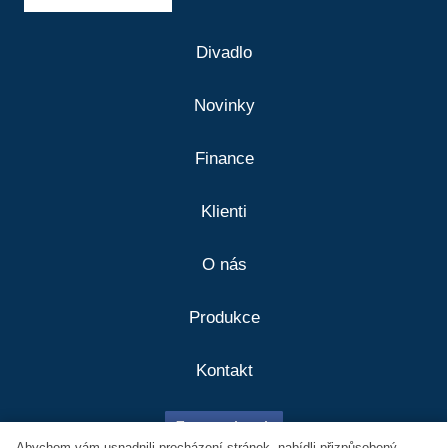
Divadlo
Novinky
Finance
Klienti
O nás
Produkce
Kontakt
Divadlo
Klienti
Facebook
Abychom vám usnadnili procházení stránek, nabídli přizpůsobený