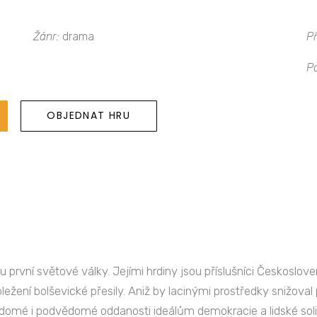
Žánr:
drama
Př
P
OBJEDNAT HRU
u první světové války. Jejími hrdiny jsou příslušníci Českosl
bležení bolševické přesily. Aniž by lacinými prostředky snižoval pr
ědomé i podvědomé oddanosti ideálům demokracie a lidské solid