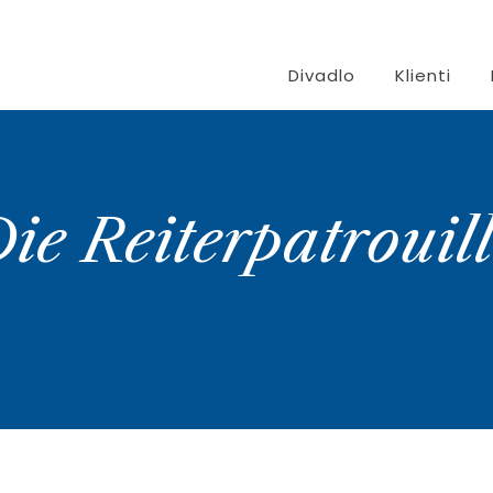
Divadlo
Klienti
ie Reiterpatrouil