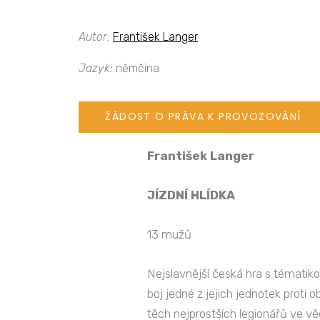
Autor:
František Langer
Jazyk:
němčina
ŽÁDOST O PRÁVA K PROVOZOVÁNÍ
František Langer
JÍZDNÍ HLÍDKA
13 mužů
Nejslavnější česká hra s tématiko
boj jedné z jejich jednotek proti o
těch nejprostších legionářů ve v