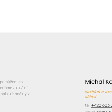
Michal K
y, pomůžeme s
ednáme aktuální
zasílání a ar
amatické počiny z
oblast
tel:
+420 603 