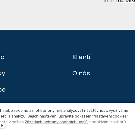
email:
michal.
lo
Klienti
ky
O nás
ce
ah nebo reklamu a mohli anonymně analyzovat návštěvnost, využíváme
nzerci a analýzu. Jejich nastavení upravíte odkazem "Nastavení cookies"
í cookies
jdete v našich
Zásadách ochrany osobních údajů
a používání souborů
ce