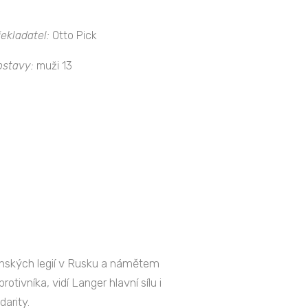
ekladatel:
Otto Pick
ostavy:
muži 13
ovenských legií v Rusku a námětem
otivníka, vidí Langer hlavní sílu i
arity.