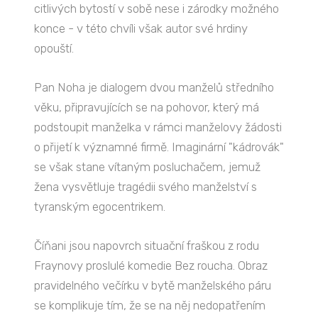
citlivých bytostí v sobě nese i zárodky možného
konce - v této chvíli však autor své hrdiny
opouští.
Pan Noha je dialogem dvou manželů středního
věku, připravujících se na pohovor, který má
podstoupit manželka v rámci manželovy žádosti
o přijetí k významné firmě. Imaginární "kádrovák"
se však stane vítaným posluchačem, jemuž
žena vysvětluje tragédii svého manželství s
tyranským egocentrikem.
Číňani jsou napovrch situační fraškou z rodu
Fraynovy proslulé komedie Bez roucha. Obraz
pravidelného večírku v bytě manželského páru
se komplikuje tím, že se na něj nedopatřením