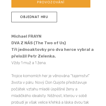
PROVOZOVÁNÍ
OBJEDNAT HRU
Michael FRAYN
DVA Z NÁS (The Two of Us)
Tři jednoaktovky pro dva herce vybral a
přeložil Petr Zelenka.
Vždy 1 muž a 1 žena.
Trojice komorních her je věnována "tajemství"
života v páru. Nový Don Quijote představuje
počátek vztahu mladé úspěšné ženy a
mladičkého idealisty. Něžnost, kterou v sobě
probudí je však velice křehká a láska dvou tak