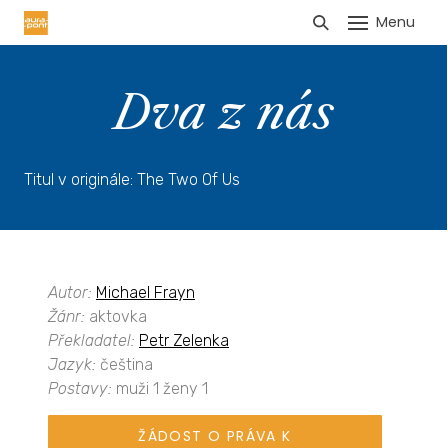
Menu
HLÁŠENÍ TRŽEB
Dva z nás
Titul v originále: The Two Of Us
Autor:
Michael Frayn
Žánr:
aktovka
Překladatel:
Petr Zelenka
Jazyk:
čeština
Postavy:
muži 1 ženy 1
ŽÁDOST O PRÁVA K