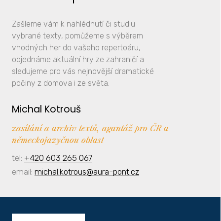
Zašleme vám k nahlédnutí či studiu
vybrané texty, pomůžeme s výběrem
vhodných her do vašeho repertoáru,
objednáme aktuální hry ze zahraničí a
sledujeme pro vás nejnovější dramatické
počiny z domova i ze světa.
Michal Kotrouš
zasílání a archiv textů, agantáž pro ČR a
německojazyčnou oblast
tel:
+420 603 265 067
email:
michal.kotrous@aura-pont.cz