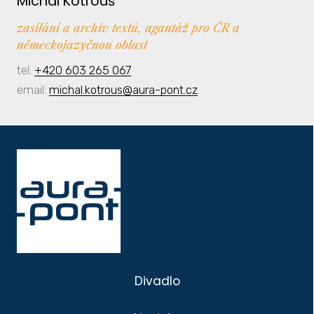
Michal Kotrouš
zasílání a archiv textů, agantáž pro ČR a
německojazyčnou oblast
tel:
+420 603 265 067
email:
michal.kotrous@aura-pont.cz
Divadlo