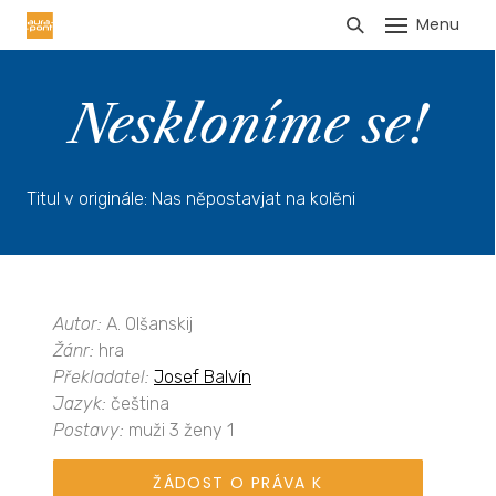
Menu
HLÁŠENÍ TRŽEB
Neskloníme se!
Titul v originále: Nas něpostavjat na kolěni
Autor:
A. Olšanskij
Žánr:
hra
Překladatel:
Josef Balvín
Jazyk:
čeština
Postavy:
muži 3 ženy 1
ŽÁDOST O PRÁVA K