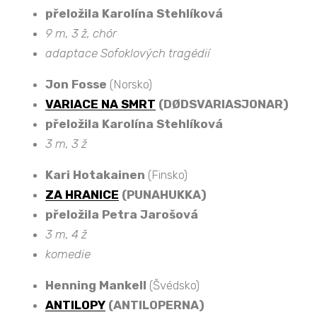
přeložila Karolína Stehlíková
9 m, 3 ž, chór
adaptace Sofoklových tragédií
Jon Fosse
(Norsko)
VARIACE NA SMRT
(DØDSVARIASJONAR)
přeložila Karolína Stehlíková
3 m, 3 ž
Kari Hotakainen
(Finsko)
ZA HRANICE
(PUNAHUKKA)
přeložila Petra Jarošová
3 m, 4 ž
komedie
Henning Mankell
(Švédsko)
ANTILOPY
(ANTILOPERNA)