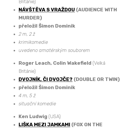
Británie)
NÁVŠTĚVA S VRAŽDOU
(AUDIENCE WITH
MURDER)
přeložil Šimon Dominik
2 m, 2 ž
krimikomedie
uvedeno amatérským souborem
Roger Leach, Colin Wakefield
(Velká
Británie)
DVOJNÍK, ČI DVOJČE?
(DOUBLE OR TWIN)
přeložil Šimon Dominik
4 m, 5 ž
situační komedie
Ken Ludwig
(USA)
LIŠKA MEZI JAMKAMI
(FOX ON THE