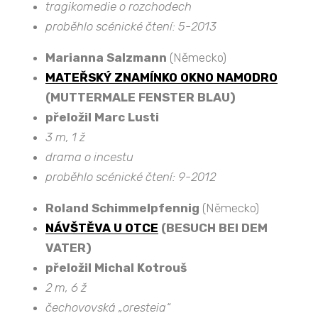
tragikomedie o rozchodech
proběhlo scénické čtení: 5-2013
Marianna Salzmann
(Německo)
MATEŘSKÝ ZNAMÍNKO OKNO NAMODRO
(MUTTERMALE FENSTER BLAU)
přeložil Marc Lusti
3 m, 1 ž
drama o incestu
proběhlo scénické čtení: 9-2012
Roland Schimmelpfennig
(Německo)
NÁVŠTĚVA U OTCE
(BESUCH BEI DEM
VATER)
přeložil Michal Kotrouš
2 m, 6 ž
čechovovská „oresteia“