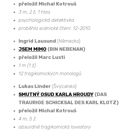
přeložil Michal Kotrouš
3 m, 2 ž, 1 hlas
psychologická detektivka
proběhlo scénické čtení: 12-2010
Ingrid Lausund
(Německo)
JSEM MIMO
(BIN NEBENAN)
přeložil Marc Lusti
1 m (1 ž)
12 tragikomických monologů
Lukas Linder
(Švýcarsko)
SMUTNÝ OSUD KARLA HROUDY
(DAS
TRAURIGE SCHICKSAL DES KARL KLOTZ)
přeložil Michal Kotrouš
4 m, 5 ž
absurdně tragikomická lovestory