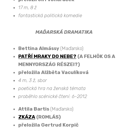
17 m, 8 ž
fantastická politická komedie
MAĎARSKÁ DRAMATIKA
Bettina Almássy
(Maďarsko)
PATŘÍ MRAKY DO NEBE?
(A FELHÖK OS A
MENNYORSZÁG RÉSZEI?)
přeložila Alžběta Vaculíková
4 m, 3 ž, sbor
poetická hra na ženská témata
proběhlo scénické čtení: 6-2012
Attila Bartis
(Maďarsko)
ZKÁZA
(ROMLÁS)
přeložila Gertrud Korpič