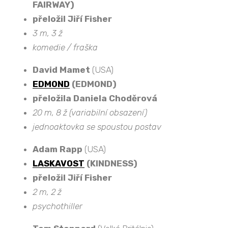
FAIRWAY)
přeložil Jiří Fisher
3 m, 3 ž
komedie / fraška
David Mamet
(USA)
EDMOND
(EDMOND)
přeložila Daniela Choděrová
20 m, 8 ž (variabilní obsazení)
jednoaktovka se spoustou postav
Adam Rapp
(USA)
LASKAVOST
(KINDNESS)
přeložil Jiří Fisher
2 m, 2 ž
psychothiller