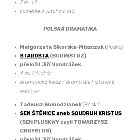
2 m
, 1 ž
komedie o vztahu k otci
POLSKÁ DRAMATIKA
Małgorzata Sikorska-Miszczuk
(Polsko)
STAROSTA
(BURMISTRZ)
přeložil Jiří Vondráček
4 m, 2 ž, chór
dramatická koláž / drama dle historické
události
Tadeusz Słobodzianek
(Polsko)
SEN ŠTĚNICE aneb SOUDRUH KRISTUS
(SEN PLUSKWY czyli TOWARZYSZ
CHRYSTUS)
přeložil Jiří Vondráček