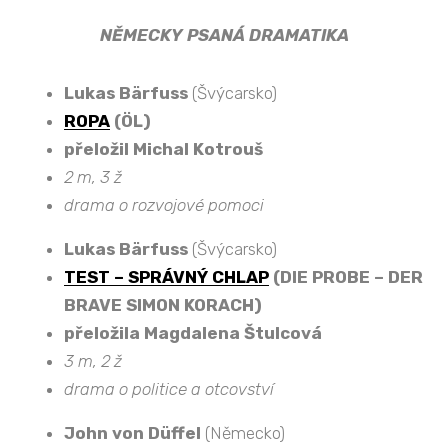
NĚMECKY PSANÁ DRAMATIKA
Lukas Bärfuss
(Švýcarsko)
ROPA
(ÖL)
přeložil Michal Kotrouš
2 m, 3 ž
drama o rozvojové pomoci
Lukas Bärfuss
(Švýcarsko)
TEST – SPRÁVNÝ CHLAP
(DIE PROBE – DER
BRAVE SIMON KORACH)
přeložila Magdalena Štulcová
3 m, 2 ž
drama o politice a otcovství
John von Düffel
(Německo)