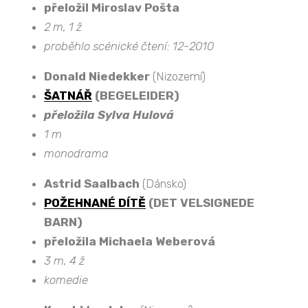
přeložil Miroslav Pošta
2 m, 1 ž
proběhlo scénické čtení: 12-2010
Donald Niedekker
(Nizozemí)
ŠATNÁŘ
(BEGELEIDER)
přeložila Sylva Hulová
1 m
monodrama
Astrid Saalbach
(Dánsko)
POŽEHNANÉ DÍTĚ
(DET VELSIGNEDE
BARN)
přeložila Michaela Weberová
3 m, 4 ž
komedie