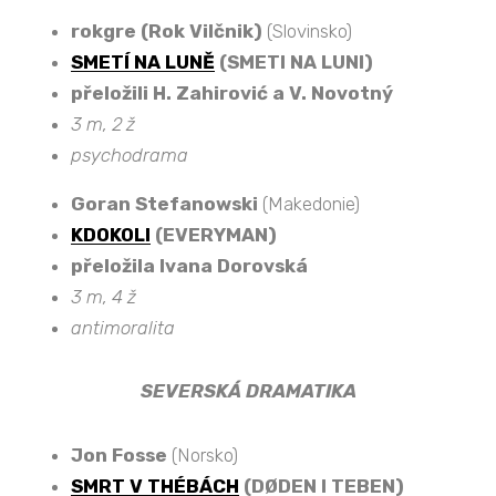
rokgre (Rok Vilčnik)
(Slovinsko)
SMETÍ NA LUNĚ
(SMETI NA LUNI)
přeložili H. Zahirović a V. Novotný
3 m, 2 ž
psychodrama
Goran Stefanowski
(Makedonie)
KDOKOLI
(EVERYMAN)
přeložila Ivana Dorovská
3 m, 4 ž
antimoralita
SEVERSKÁ DRAMATIKA
Jon Fosse
(Norsko)
SMRT V THÉBÁCH
(DØDEN I TEBEN)