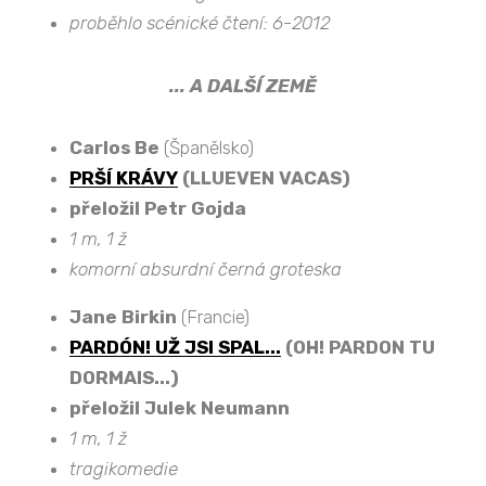
proběhlo scénické čtení: 6-2012
... A DALŠÍ ZEMĚ
Carlos Be
(Španělsko)
PRŠÍ KRÁVY
(LLUEVEN VACAS)
přeložil Petr Gojda
1 m, 1 ž
komorní absurdní černá groteska
Jane Birkin
(Francie)
PARDÓN! UŽ JSI SPAL...
(OH! PARDON TU
DORMAIS...)
přeložil Julek Neumann
1 m, 1 ž
tragikomedie