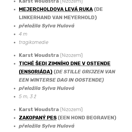
Karst Woudstra
(Nizozemí)
MEJERCHOLDOVA LEVÁ RUKA
(DE
LINKERHAND VAN MEYERHOLD)
přeložila Sylva Hulová
4 m
tragikomedie
Karst Woudstra
(Nizozemí)
TICHÉ ŠEDI ZIMNÍHO DNE V OSTENDE
(ENSORIÁDA)
(
DE STILLE GRIJZEN VAN
EEN WINTERSE DAG IN OOSTENDE
)
přeložila Sylva Hulová
5 m, 3 ž
Karst Woudstra
(Nizozemí)
ZAKOPANÝ PES
(EEN HOND BEGRAVEN)
přeložila Sylva Hulová