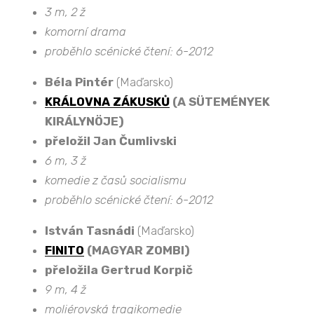
3 m, 2 ž
komorní drama
proběhlo scénické čtení: 6-2012
Béla Pintér
(Maďarsko)
KRÁLOVNA ZÁKUSKŮ
(A SÜTEMÉNYEK
KIRÁLYNÖJE)
přeložil Jan Čumlivski
6 m, 3 ž
komedie z časů socialismu
proběhlo scénické čtení: 6-2012
István Tasnádi
(Maďarsko)
FINITO
(MAGYAR ZOMBI)
přeložila Gertrud Korpič
9 m, 4 ž
moliérovská tragikomedie