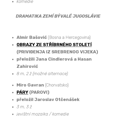
komedie
DRAMATIKA ZEMÍ BÝVALÉ JUGOSLÁVIE
Almir Bašović
(Bosna a Hercegovina)
OBRAZY ZE STŘÍBRNÉHO STOLETÍ
(PRIVIĐENJA IZ SREBRENOG VIJEKA)
přeložili Jana Cindlerová a Hasan
Zahirović
8 m, 2 ž (možné alternace)
Miro Gavran
(Chorvatsko)
PÁRY
(PAROVI)
přeložil Jaroslav Otčenášek
3 m, 3 ž
jevištní mozaika / komedie