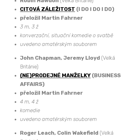
Robin Hawdon
(Velká Británie)
CITOVÁ ZÁLEŽITOST
(I DO I DO I DO)
přeložil Martin Fahrner
3 m, 3 ž
konverzační, situační komedie o svatbě
uvedeno amatérským souborem
John Chapman, Jeremy Lloyd
(Velká
Británie)
(NE)PRODEJNÉ MANŽELKY
(BUSINESS
AFFAIRS)
přeložil Martin Fahrner
4 m, 4 ž
komedie
uvedeno amatérským souborem
Roger Leach, Colin Wakefield
(Velká