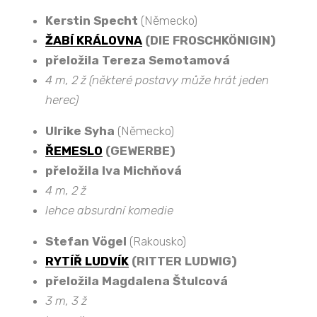
Kerstin Specht
(Německo)
ŽABÍ KRÁLOVNA
(DIE FROSCHKÖNIGIN)
přeložila Tereza Semotamová
4 m, 2 ž (některé postavy může hrát jeden
herec)
Ulrike Syha
(Německo)
ŘEMESLO
(GEWERBE)
přeložila Iva Michňová
4 m, 2 ž
lehce absurdní komedie
Stefan Vögel
(Rakousko)
RYTÍŘ LUDVÍK
(RITTER LUDWIG)
přeložila Magdalena Štulcová
3 m, 3 ž