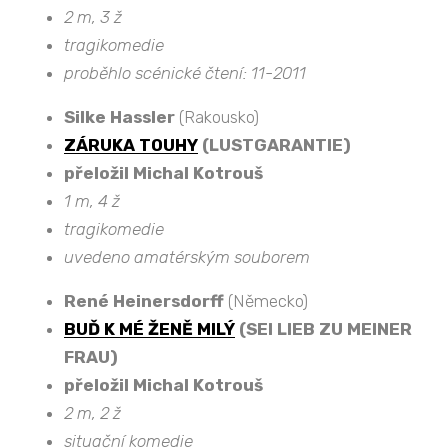
2 m, 3 ž
tragikomedie
proběhlo scénické čtení: 11-2011
Silke Hassler
(Rakousko)
ZÁRUKA TOUHY
(LUSTGARANTIE)
přeložil Michal Kotrouš
1 m, 4 ž
tragikomedie
uvedeno amatérským souborem
René Heinersdorff
(Německo)
BUĎ K MÉ ŽENĚ MILÝ
(SEI LIEB ZU MEINER
FRAU)
přeložil Michal Kotrouš
2 m, 2 ž
situační komedie