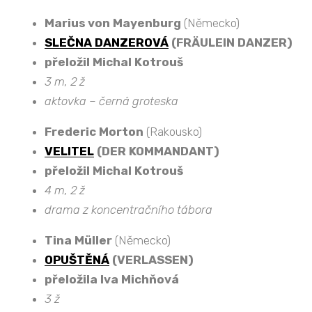
Marius von Mayenburg
(Německo)
SLEČNA DANZEROVÁ
(FRÄULEIN DANZER)
přeložil Michal Kotrouš
3 m, 2 ž
aktovka – černá groteska
Frederic Morton
(Rakousko)
VELITEL
(DER KOMMANDANT)
přeložil Michal Kotrouš
4 m, 2 ž
drama z koncentračního tábora
Tina Müller
(Německo)
OPUŠTĚNÁ
(VERLASSEN)
přeložila Iva Michňová
3 ž