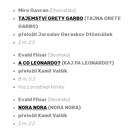
Miro Gavran
(Chorvatsko)
TAJEMSTVÍ GRETY GARBO
(TAJNA GRETE
GARBO)
přeložil Jaroslav Geraskov Otčenášek
2 m, 2 ž
Evald Flisar
(Slovinsko)
A CO LEONARDO?
(KAJ PA LEONARDO?)
přeložil Kamil Valšík
8 m, 5 ž
hra z prostředí kliniky
Evald Flisar
(Slovinsko)
NORA NORA
(NORA NORA)
přeložil Kamil Valšík
2 m, 2 ž