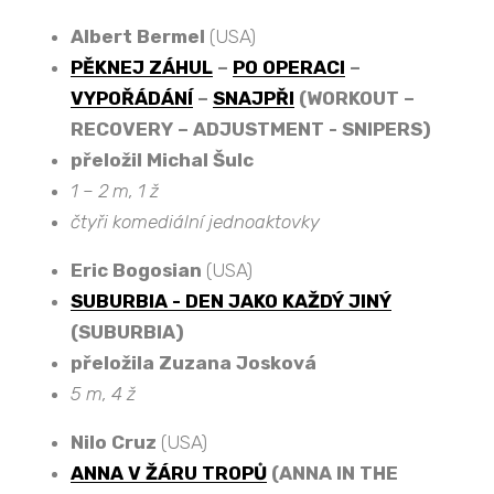
Albert Bermel
(USA)
PĚKNEJ ZÁHUL
–
PO OPERACI
–
VYPOŘÁDÁNÍ
–
SNAJPŘI
(WORKOUT –
RECOVERY – ADJUSTMENT - SNIPERS)
přeložil Michal Šulc
1 – 2 m, 1 ž
čtyři komediální jednoaktovky
Eric Bogosian
(USA)
SUBURBIA - DEN JAKO KAŽDÝ JINÝ
(SUBURBIA)
přeložila Zuzana Josková
5 m, 4 ž
Nilo Cruz
(USA)
ANNA V ŽÁRU TROPŮ
(ANNA IN THE