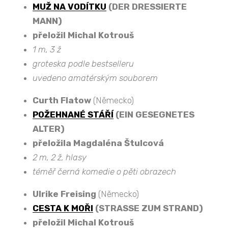
MUŽ NA VODÍTKU
(DER DRESSIERTE
MANN)
přeložil Michal Kotrouš
1 m, 3 ž
groteska podle bestselleru
uvedeno amatérským souborem
Curth Flatow
(Německo)
POŽEHNANÉ STÁŘÍ
(EIN GESEGNETES
ALTER)
přeložila Magdaléna Štulcová
2 m, 2 ž, hlasy
téměř černá komedie o pěti obrazech
Ulrike Freising
(Německo)
CESTA K MOŘI
(STRASSE ZUM STRAND)
přeložil Michal Kotrouš