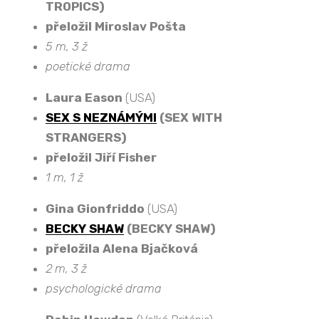
TROPICS)
přeložil Miroslav Pošta
5 m, 3 ž
poetické drama
Laura Eason
(USA)
SEX S NEZNÁMÝMI
(SEX WITH
STRANGERS)
přeložil Jiří Fisher
1 m, 1 ž
Gina Gionfriddo
(USA)
BECKY SHAW
(BECKY SHAW)
přeložila Alena Bjačková
2 m, 3 ž
psychologické drama