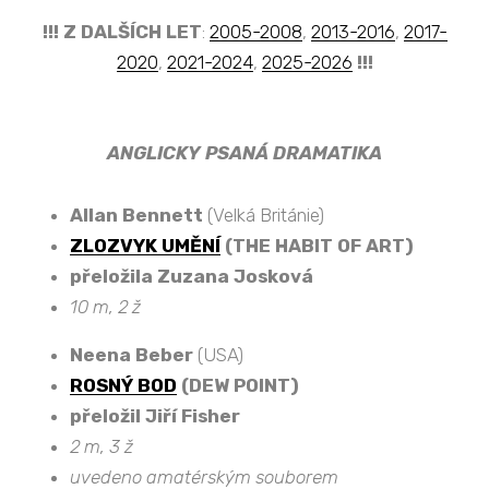
!!! Z DALŠÍCH LET
:
2005-2008
,
2013-2016
,
2017-
2020
,
2021-2024
,
2025-2026
!!!
ANGLICKY PSANÁ DRAMATIKA
Allan Bennett
(Velká Británie)
ZLOZVYK UMĚNÍ
(THE HABIT OF ART)
přeložila Zuzana Josková
10 m, 2 ž
Neena Beber
(USA)
ROSNÝ BOD
(DEW POINT)
přeložil Jiří Fisher
2 m, 3 ž
uvedeno amatérským souborem