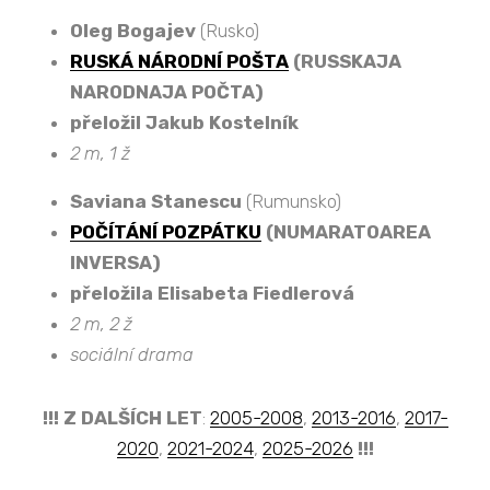
Oleg Bogajev
(Rusko)
RUSKÁ NÁRODNÍ POŠTA
(RUSSKAJA
NARODNAJA POČTA)
přeložil Jakub Kostelník
2 m, 1 ž
Saviana Stanescu
(Rumunsko)
POČÍTÁNÍ POZPÁTKU
(NUMARATOAREA
INVERSA)
přeložila Elisabeta Fiedlerová
2 m, 2 ž
sociální drama
!!! Z DALŠÍCH LET
:
2005-2008
,
2013-2016
,
2017-
2020
,
2021-2024
,
2025-2026
!!!