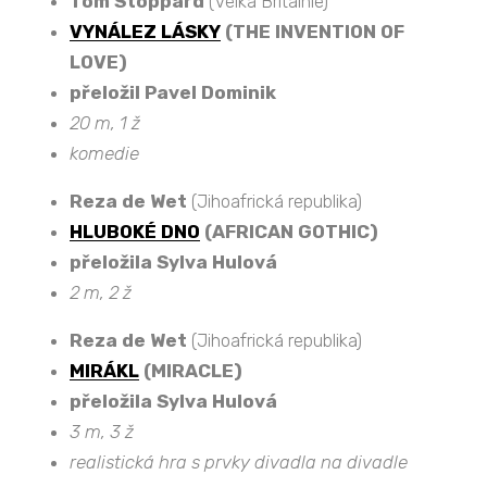
Tom Stoppard
(Velká Britálnie)
VYNÁLEZ LÁSKY
(THE INVENTION OF
LOVE)
přeložil Pavel Dominik
20 m, 1 ž
komedie
Reza de Wet
(Jihoafrická republika)
HLUBOKÉ DNO
(AFRICAN GOTHIC)
přeložila Sylva Hulová
2 m, 2 ž
Reza de Wet
(Jihoafrická republika)
MIRÁKL
(MIRACLE)
přeložila Sylva Hulová
3 m, 3 ž
realistická hra s prvky divadla na divadle