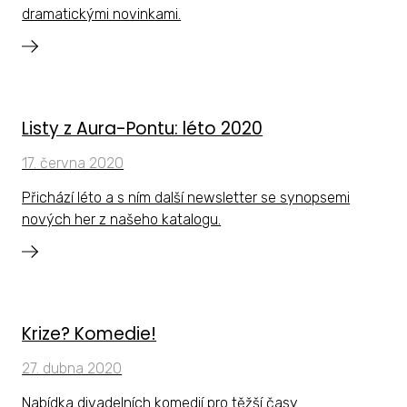
dramatickými novinkami.
Listy z Aura-Pontu: léto 2020
17. června 2020
Přichází léto a s ním další newsletter se synopsemi
nových her z našeho katalogu.
Krize? Komedie!
27. dubna 2020
Nabídka divadelních komedií pro těžší časy.