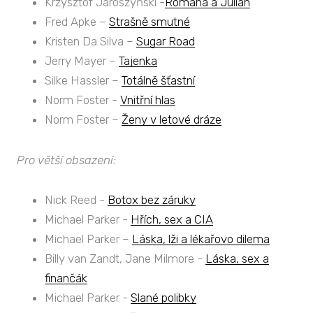
Krzysztof Jaroszyński -
Romana a Julián
Fred Apke –
Strašně smutné
Kristen Da Silva –
Sugar Road
Jerry Mayer –
Tajenka
Silke Hassler –
Totálně šťastní
Norm Foster -
Vnitřní hlas
Norm Foster –
Ženy v letové dráze
Pro větší obsazení:
Nick Reed -
Botox bez záruky
Michael Parker -
Hřích, sex a CIA
Michael Parker –
Láska, lži a lékařovo dilema
Billy van Zandt, Jane Milmore -
Láska, sex a
finančák
Michael Parker -
Slané polibky