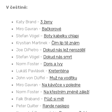
V češtině:
Katy Brand -
3 ženy
Miro Gavran -
Bačkorové
Stefan Vögel –
Boty kabelky chlapi
Krystian Martinek -
Čím líp tě znám
Joe DiPietro –
Dokud nás lež nerozdělí
Stefan Vögel -
Dokud nás smrt
Norm Foster –
Doris a Ivy
Lukáš Pavlásek -
Kretenténa
John von Düffel –
Muž na vodítku
Miro Gavran -
Na kávičce v poledne
Norm Foster –
Na křestním jméně záleží
Falk Braband –
Půjč si mě!
Peter Quilter -
Rande naslepo