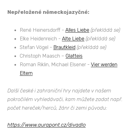
Nepřeložené německojazyčné:
René Heinersdorff -
Alles Liebe
(překládá se)
Elke Heidenreich -
Alte Liebe
(překládá se)
Stefan Vögel -
Brautkleid
(překládá se)
Christoph Maasch –
Glatteis
Roman Riklin, Michael Elsener -
Vier werden
Eltern
Další české i zahraniční hry najdete v našem
pokročilém vyhledávači, kam můžete zadat např.
počet hereček/herců, žánr či zemi původu:
https://www.aurapont.cz/divadlo