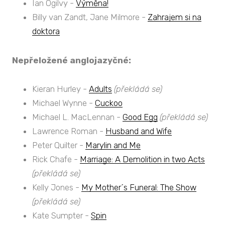
Ian Ogilvy -
Výměna!
Billy van Zandt, Jane Milmore -
Zahrajem si na
doktora
Nepřeložené anglojazyčné:
Kieran Hurley -
Adults
(překládá se)
Michael Wynne -
Cuckoo
Michael L. MacLennan -
Good Egg
(překládá se)
Lawrence Roman -
Husband and Wife
Peter Quilter -
Marylin and Me
Rick Chafe -
Marriage: A Demolition in two Acts
(překládá se)
Kelly Jones -
My Mother´s Funeral: The Show
(překládá se)
Kate Sumpter -
Spin